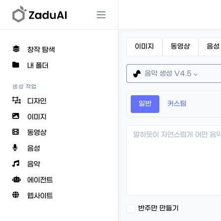
이미지
동영상
음성
창작 탐색
내 폴더
음악 생성 V4.5
생성 작업
디자인
일반
커스텀
이미지
동영상
음성
음악
에이전트
웹사이트
반주만 만들기