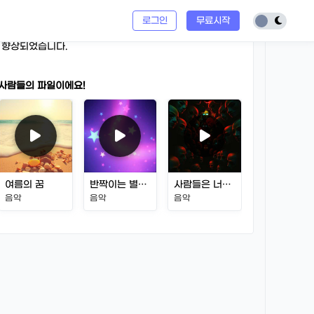
 가능합니다. (V4.0은 3,000자까지 가능)
등 다양한 음악 장르가 추가되었습니다.
로그인
무료시작
는 8분입니다.
 향상되었습니다.
 사람들의 파일이에요!
여름의 꿈
반짝이는 별빛 아래
사람들은 너무 많은 착각으로 판단한다
사랑했던 전 
음악
음악
음악
음악