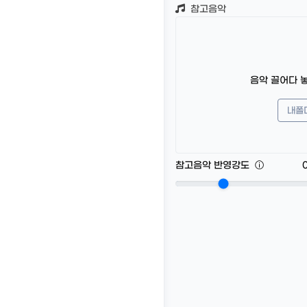
참고음악
음악 끌어다 
내폴
참고음악 반영강도
ⓘ
0