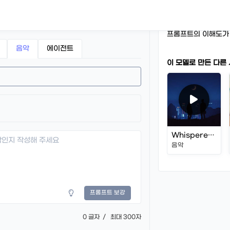
가사는 5,000자 까지
펑크록, 째즈하우스 
생성음악의 최대 길이
프롬프트의 이해도가
음악
에이전트
이 모델로 만든 다른
Whispered Dreams
음악
프롬프트 보강
0
글자 / 최대 300자