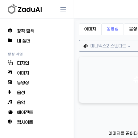
이미지
동영상
음성
창작 탐색
내 폴더
미니맥스2 스탠다드
생성 작업
디자인
이미지
동영상
음성
음악
에이전트
웹사이트
이미지를 끌어다