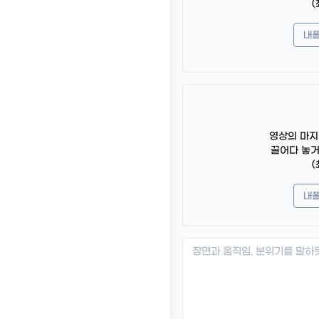
(
내
영상의 마지
끌어다 놓
(
내