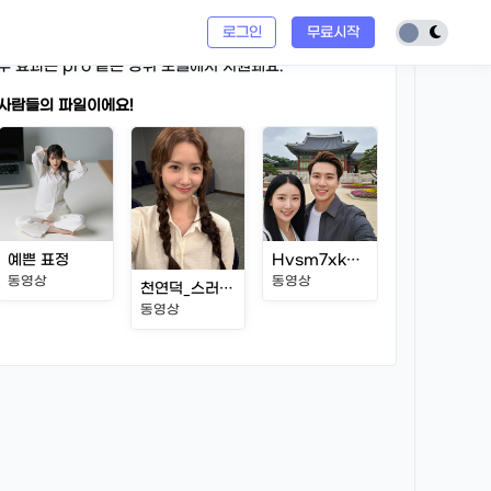
rd)
출력에 최적화되어, 리소스 소모가 과하지 않으면서 안
로그인
무료시작
 제작 등
일반적인 활용
에 적합한 모델이에요.
수 효과는 pro 같은 상위 모델에서 지원돼요.
 사람들의 파일이에요!
예쁜 표정
Hvsm7xkLWuagZ5lO825ti_output.mp4
QeZEptJbbwy1WstaBoFD7_outpu
동영상
동영상
동영상
천연덕_스러운_표정
동영상