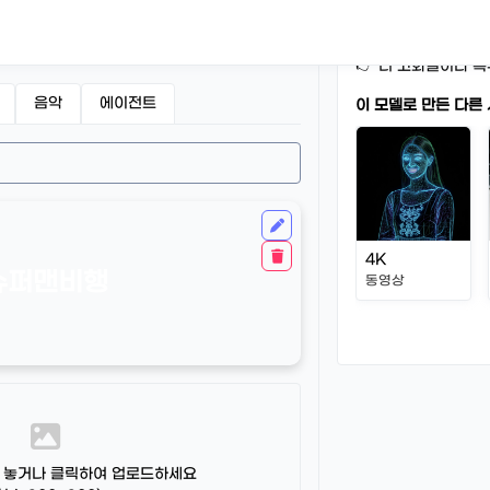
표준 해상도(Standa
정적이에요.
광고·SNS·샘플 영상
👉 더 고화질이나 특
음악
에이전트
이 모델로 만든 다른
4K
슈퍼맨비행
동영상
 놓거나 클릭하여 업로드하세요