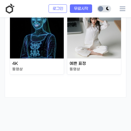
로그인
무료시작
4K
예쁜 표정
동영상
동영상
천
동