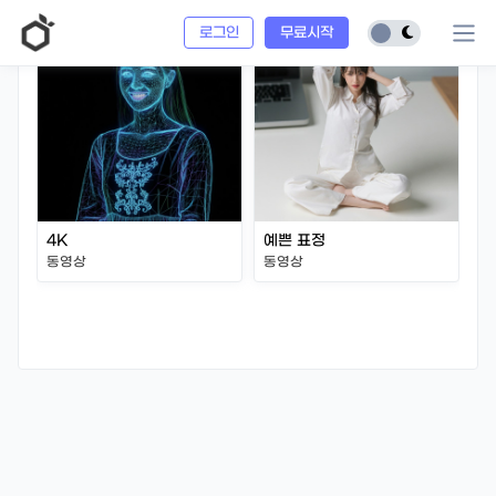
로그인
무료시작
4K
예쁜 표정
동영상
동영상
천
동